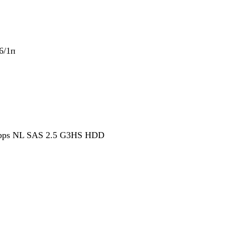
6/1п
bps NL SAS 2.5 G3HS HDD