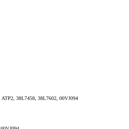
 ATP2, 38L7458, 38L7602, 00VJ094
 00VJ094