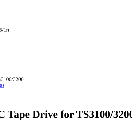
6/1п
S3100/3200
Tape Drive for TS3100/320