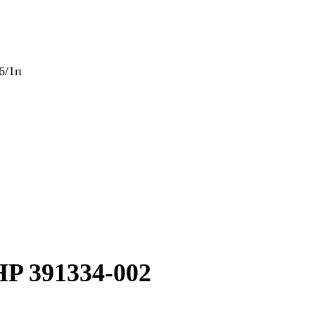
6/1п
HP 391334-002