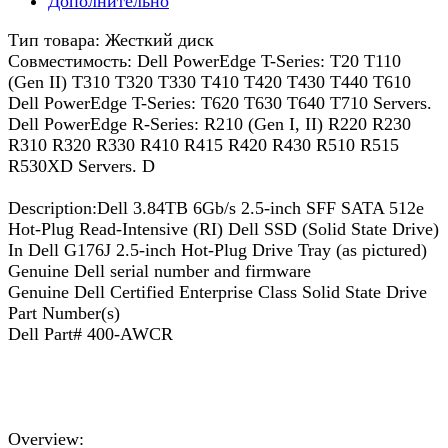
Дополнительно
Тип товара: Жесткий диск
Совместимость: Dell PowerEdge T-Series: T20 T110
(Gen II) T310 T320 T330 T410 T420 T430 T440 T610
Dell PowerEdge T-Series: T620 T630 T640 T710 Servers.
Dell PowerEdge R-Series: R210 (Gen I, II) R220 R230
R310 R320 R330 R410 R415 R420 R430 R510 R515
R530XD Servers. D
Description:Dell 3.84TB 6Gb/s 2.5-inch SFF SATA 512e
Hot-Plug Read-Intensive (RI) Dell SSD (Solid State Drive)
In Dell G176J 2.5-inch Hot-Plug Drive Tray (as pictured)
Genuine Dell serial number and firmware
Genuine Dell Certified Enterprise Class Solid State Drive
Part Number(s)
Dell Part# 400-AWCR
Overview: