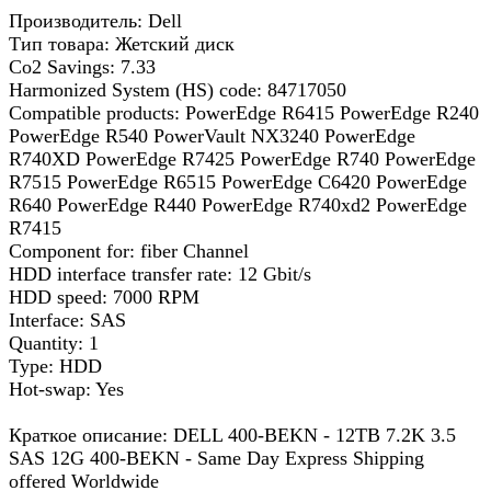
Производитель: Dell
Тип товара: Жетский диск
Co2 Savings: 7.33
Harmonized System (HS) code: 84717050
Compatible products: PowerEdge R6415 PowerEdge R240
PowerEdge R540 PowerVault NX3240 PowerEdge
R740XD PowerEdge R7425 PowerEdge R740 PowerEdge
R7515 PowerEdge R6515 PowerEdge C6420 PowerEdge
R640 PowerEdge R440 PowerEdge R740xd2 PowerEdge
R7415
Component for: fiber Channel
HDD interface transfer rate: 12 Gbit/s
HDD speed: 7000 RPM
Interface: SAS
Quantity: 1
Type: HDD
Hot-swap: Yes
Краткое описание: DELL 400-BEKN - 12TB 7.2K 3.5
SAS 12G 400-BEKN - Same Day Express Shipping
offered Worldwide