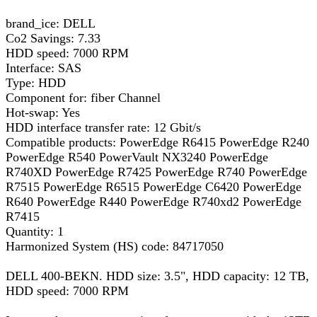
brand_ice: DELL
Co2 Savings: 7.33
HDD speed: 7000 RPM
Interface: SAS
Type: HDD
Component for: fiber Channel
Hot-swap: Yes
HDD interface transfer rate: 12 Gbit/s
Compatible products: PowerEdge R6415 PowerEdge R240
PowerEdge R540 PowerVault NX3240 PowerEdge
R740XD PowerEdge R7425 PowerEdge R740 PowerEdge
R7515 PowerEdge R6515 PowerEdge C6420 PowerEdge
R640 PowerEdge R440 PowerEdge R740xd2 PowerEdge
R7415
Quantity: 1
Harmonized System (HS) code: 84717050
DELL 400-BEKN. HDD size: 3.5", HDD capacity: 12 TB,
HDD speed: 7000 RPM