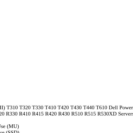
II) T310 T320 T330 T410 T420 T430 T440 T610 Dell PowerE
R320 R330 R410 R415 R420 R430 R510 R515 R530XD Server
Use (MU)
ive (SSD)