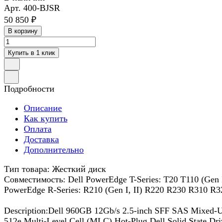
Арт.
400-BJSR
50 850 ₽
В корзину
Купить в 1 клик
Подробности
Описание
Как купить
Оплата
Доставка
Дополнительно
Тип товара: Жесткий диск
Совместимость: Dell PowerEdge T-Series: T20 T110 (Gen 
PowerEdge R-Series: R210 (Gen I, II) R220 R230 R310 
Description:Dell 960GB 12Gb/s 2.5-inch SFF SAS Mixed-
512e Multi-Level Cell (MLC) Hot-Plug Dell Solid State Dr