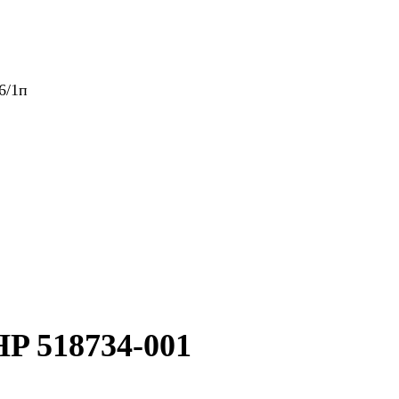
6/1п
HP 518734-001