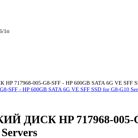
6/1п
HP 717968-005-G8-SFF - HP 600GB SATA 6G VE SFF SSD
КИЙ ДИСК HP 717968-005-G
Servers