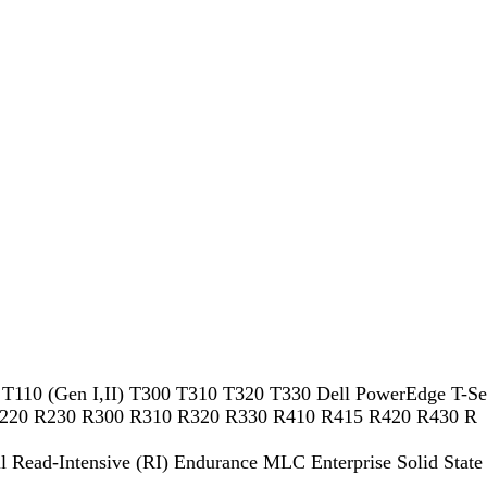
 T110 (Gen I,II) T300 T310 T320 T330 Dell PowerEdge T-S
I) R220 R230 R300 R310 R320 R330 R410 R415 R420 R430 R
l Read-Intensive (RI) Endurance MLC Enterprise Solid State