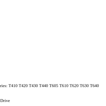
eries: T410 T420 T430 T440 T605 T610 T620 T630 T640
 Drive