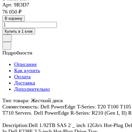
Арт.
9R3D7
76 050 ₽
В корзину
Купить в 1 клик
Подробности
Описание
Как купить
Оплата
Доставка
Дополнительно
Тип товара: Жесткий диск
Совместимость: Dell PowerEdge T-Series: T20 T100 T105
T710 Servers. Dell PowerEdge R-Series: R210 (Gen I, I
Description:Dell 1.92TB SAS 2 _ inch 12Gb/s Hot-Plug Del
In Dell F238F 3.5-inch Hot-Plug Drive Tray.