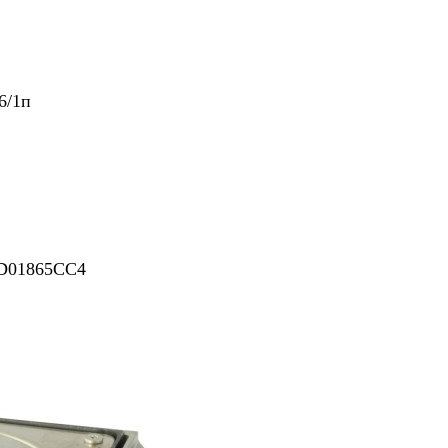
6/1п
D01865CC4