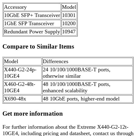
Accessory
Model
10GbE SFP+ Transceiver
10301
1GbE SFP Transceiver
10200
Redundant Power Supply
10947
Compare to Similar Items
Model
Differences
X440-G2-24p-
24 10/100/1000BASE-T ports,
10GE4
otherwise similar
X460-G2-48t-
48 10/100/1000BASE-T ports,
10GE4
enhanced scalability
X690-48x
48 10GbE ports, higher-end model
Get more information
For further information about the Extreme X440-G2-12t-
10GE4, including pricing and datasheet, contact us through