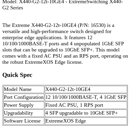
Model: X440-G2-12t-10GE4 - ExtremeSwitching X440-
G2 Series
The Extreme X440-G2-12t-10GE4 (P/N: 16530) is a
versatile and high-performance switch designed for
enterprise edge applications. It features 12
10/100/1000BASE-T ports and 4 unpopulated 1GbE SFP
slots that can be upgraded to 10GbE SFP+. This model
comes with a fixed AC PSU and an RPS port, operating on
the robust ExtremeXOS Edge license.
Quick Spec
Model Name
X440-G2-12t-10GE4
Port Configuration
12 10/100/1000BASE-T, 4 1GbE SFP
Power Supply
Fixed AC PSU, 1 RPS port
Upgradability
4 SFP upgradable to 10GbE SFP+
Software License
ExtremeXOS Edge