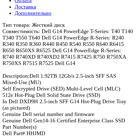
Оплата
Доставка
Дополнительно
Тип товара: Жесткий диск
Совместимость: Dell G14 PowerEdge T-Series: T40 T140
T340 T550 T640 Dell G14 PowerEdge R-Series: R240
R340 R350 R360 R440 R450 R540 R550 R640 R6415
R650 R650XS R6525 Dell G14 PowerEdge R-Series:
R740 R740XD R740XD2 R7415 R7425 R750 R750XA
R750XS R7515 R7525 Dell G14
Description:Dell 1.92TB 12Gb/s 2.5-inch SFF SAS
Mixed-Use (MU)
Self Encrypted Drive (SED) Multi-Level Cell (MLC)
512e Hot-Plug Dell Solid State Drive (SSD)
In Dell DXD9H 2.5-inch SFF G14 Hot-Plug Drive Tray
(as pictured)
Genuine Dell serial number and firmware
Genuine Dell Gen14-16 Certified Enterprise Class SSD
Part Number(s)
Dell Part# HHJMD