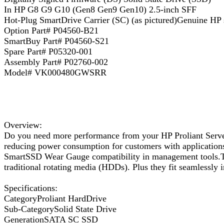
In HP G8 G9 G10 (Gen8 Gen9 Gen10) 2.5-inch SFF
Hot-Plug SmartDrive Carrier (SC) (as pictured)Genuine HP
Option Part# P04560-B21
SmartBuy Part# P04560-S21
Spare Part# P05320-001
Assembly Part# P02760-002
Model# VK000480GWSRR
Overview:
Do you need more performance from your HP Proliant Server
reducing power consumption for customers with applications
SmartSSD Wear Gauge compatibility in management tools.The
traditional rotating media (HDDs). Plus they fit seamlessly i
Specifications:
CategoryProliant HardDrive
Sub-CategorySolid State Drive
GenerationSATA SC SSD