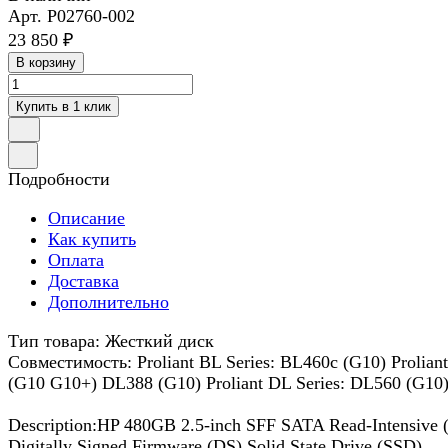
Арт.
P02760-002
23 850 ₽
В корзину
Купить в 1 клик
Подробности
Описание
Как купить
Оплата
Доставка
Дополнительно
Тип товара: Жесткий диск
Совместимость: Proliant BL Series: BL460c (G10) Prolia
(G10 G10+) DL388 (G10) Proliant DL Series: DL560 (G10
Description:HP 480GB 2.5-inch SFF SATA Read-Intensive 
Digitally Signed Firmware (DS) Solid State Drive (SSD)