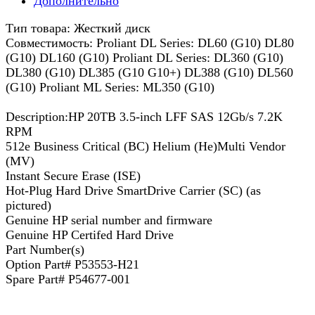
Дополнительно
Тип товара: Жесткий диск
Совместимость: Proliant DL Series: DL60 (G10) DL80
(G10) DL160 (G10) Proliant DL Series: DL360 (G10)
DL380 (G10) DL385 (G10 G10+) DL388 (G10) DL560
(G10) Proliant ML Series: ML350 (G10)
Description:HP 20TB 3.5-inch LFF SAS 12Gb/s 7.2K
RPM
512e Business Critical (BC) Helium (He)Multi Vendor
(MV)
Instant Secure Erase (ISE)
Hot-Plug Hard Drive SmartDrive Carrier (SC) (as
pictured)
Genuine HP serial number and firmware
Genuine HP Certifed Hard Drive
Part Number(s)
Option Part# P53553-H21
Spare Part# P54677-001