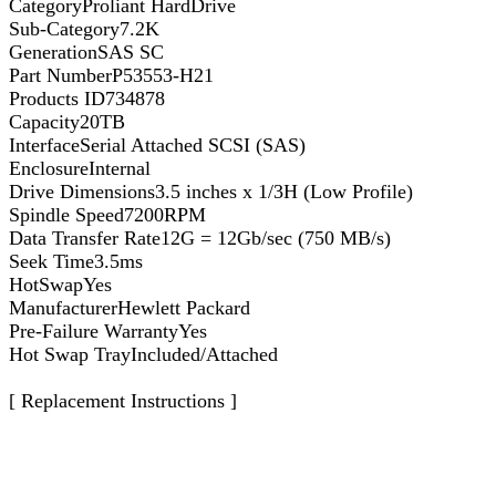
CategoryProliant HardDrive
Sub-Category7.2K
GenerationSAS SC
Part NumberP53553-H21
Products ID734878
Capacity20TB
InterfaceSerial Attached SCSI (SAS)
EnclosureInternal
Drive Dimensions3.5 inches x 1/3H (Low Profile)
Spindle Speed7200RPM
Data Transfer Rate12G = 12Gb/sec (750 MB/s)
Seek Time3.5ms
HotSwapYes
ManufacturerHewlett Packard
Pre-Failure WarrantyYes
Hot Swap TrayIncluded/Attached
[ Replacement Instructions ]